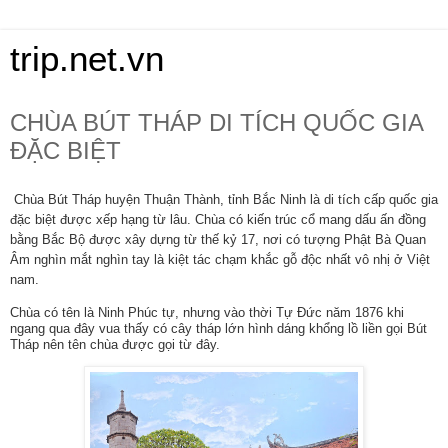
trip.net.vn
CHÙA BÚT THÁP DI TÍCH QUỐC GIA
ĐẶC BIỆT
Chùa Bút Tháp huyện Thuận Thành, tỉnh Bắc Ninh là di tích cấp quốc gia
đặc biệt được xếp hạng từ lâu. Chùa có kiến trúc cổ mang dấu ấn đồng
bằng Bắc Bộ được xây dựng từ thế kỷ 17, nơi có tượng Phật Bà Quan
Âm nghìn mắt nghìn tay là kiệt tác chạm khắc gỗ độc nhất vô nhị ở Việt
nam.
Chùa có tên là Ninh Phúc tự, nhưng vào thời Tự Đức năm 1876 khi
ngang qua đây vua thấy có cây tháp lớn hình dáng khổng lồ liền gọi Bút
Tháp nên tên chùa được gọi từ đây.