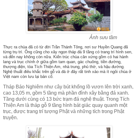
Ảnh sưu tầm
Thực ra chùa đã có từ đời Trần Thánh Tông, nơi sư Huyền Quang đã
từng trụ trì. Ông cũng cho xây ngọn tháp đá 9 tầng có trang trí hình sen,
và đến nay không còn nữa. Kiến trúc chùa cân xứng gồm có hai hành
lang và trục chính ở giữa gồm tam quan, gác chuông, tiền đường,
thượng điện, tòa Tích Thiện Am, nhà trung, phủ thờ, và hậu đường.
Nghệ thuất điêu khắc trên gỗ và đá ở đây rất tinh xảo mà ít ngôi chùa ở
Việt nam còn lưu lại bản cổ.
Tháp Báo Nghiêm như cây bút khổng lồ vươn lên trời xanh,
cao 13,05 m, gồm 5 tầng mà phần đỉnh xây bằng đá xanh.
Tầng dưới cùng có 13 bức trạm đá nghệ thuật. Trong Tích
Thiện Am là tháp gỗ 9 tầng hình bát giác quay quanh một
trục, được trang trí tượng Phật và những tích trong Phật
truyện.