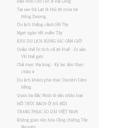
Đảo Hòn Con Cóc ở Hạ Long
Tại sao Đà Lạt là thủ đô mùa hè
Đông Dương
Du lịch thắng cảnh Hồ Tây
Ngọt ngào tết miền Tây
KHU DU LỊCH RỪNG SÁC CẦN GIỜ
Quần thể Di tích cố đô Huế - Di sản
VH thế giới
Chả mực Hạ long - Kỷ lục ẩm thực
châu á
Du lịch khám phá thác Dambri Lâm
Đồng
Quan họ Bắc Ninh di sản nhân loại
HỒ TRÚC BẠCH Ở HÀ NỘI
TRANG PHỤC ÁO DÀI VIỆT NAM
Không gian văn hóa Cồng chiêng Tây
Nguyên