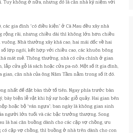
i. Tuy không ở nữa, nhưng đó là căn nhà kỷ niệm với
các gia đình “có điều kiện” ở Cà Mau đều xây nhà
g rộng rãi, nhưng chiều dài thì không lớn hơn chiều
 vuông. Nhà thường xây khá cao, hai mái dốc về hai
 số lợp ngói, kết hợp với chiều cao, các khuôn bông
 khá mát mẻ. Thông thường, nhà có cửa chính ở gian
n, lắp cửa gỗ lá sách hoặc cửa pa-nô. Một số ít gia đình,
ba gian, căn nhà của ông Năm Tầm nằm trong số ít đó.
ọng nhất để đặt bàn thờ tổ tiên. Ngay phía trước bàn
ý, bày biện lễ vật khi hỷ sự hoặc giỗ quảy. Hai gian bên
ộp hoặc bộ “ván ngựa”; ban ngày là không gian sinh
ủa người lớn tuổi và các bậc trưởng thượng. Song
au là hai căn buồng dành cho các cặp vợ chồng, ưu
 có cặp vợ chồng, thì buồng ở nhà trên dành cho con