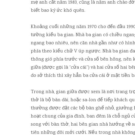
mẹ anh cất năm 1983, cũng là năm anh chào đờ
biết bao ký ức khó quên.
Khoảng cuối những năm 1970 cho đến đầu 1990, 
tường kiểu ba gian. Nhà ba gian có chiều ngan
ngang bao nhiêu, nên căn nhà gần như có hình
phía theo kiểu chữ V úp ngược. Nhà ba gian đa
thông gió phía trước và cửa sổ bên hông, nên
giữa (được gọi là “cửa cái”) và hai cửa sổ hai bê
do sở thích thì xây hẳn ba cửa cái ở mặt tiền 
Trong nhà, gian giữa được xem là nơi trang tr
thờ là bộ bàn dài, hoặc sa-lon để tiếp khách qu
thường được đặt các bộ bàn ghế nhỏ, giường h
hoạt chung của gia đình, ban đêm là chỗ ngủ c
song với bàn thờ, hai bên gian nhà hướng về s
tiên những đôi mới cưới. Nếu trong nhà không