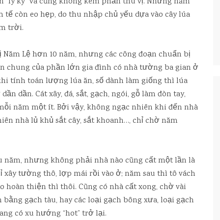
n “ly kỳ” và cũng không kém phần thú vị. Những năm
 tế còn eo hẹp, do thu nhập chủ yếu dựa vào cây lúa
m trời.
hị Năm Lệ hơn 10 năm, nhưng các công đoạn chuẩn bị
ện chung của phần lớn gia đình có nhà tường ba gian ở
i tính toán lượng lúa ăn, số dành làm giống thì lúa
ần dần. Cát xây, đá, sắt, gạch, ngói, gỗ làm đòn tay,
ỗi năm một ít. Bởi vậy, không ngạc nhiên khi đến nhà
 hiên nhà lủ khủ sắt cây, sắt khoanh…, chỉ chờ năm
u năm, nhưng không phải nhà nào cũng cất một lần là
ỉ xây tường thô, lợp mái rồi vào ở; năm sau thì tô vách
o hoàn thiện thì thôi. Cũng có nhà cất xong, chờ vài
 bằng gạch tàu, hay các loại gạch bông xưa, loại gạch
ang có xu hướng “hot” trở lại.