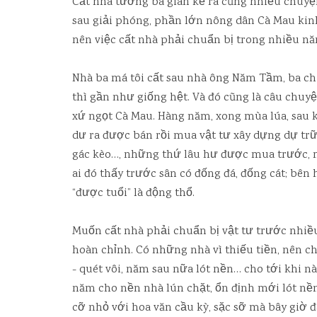
Cất nhà tường ba gian kể ra cũng nhiều chuyệ
sau giải phóng, phần lớn nông dân Cà Mau kinh
nên việc cất nhà phải chuẩn bị trong nhiều nă
Nhà ba má tôi cất sau nhà ông Năm Tầm, ba c
thì gần như giống hệt. Và đó cũng là câu chuy
xứ ngọt Cà Mau. Hàng năm, xong mùa lúa, sau kh
dư ra được bán rồi mua vật tư xây dựng dự trữ d
gác kèo…, những thứ lâu hư được mua trước, m
ai đó thấy trước sân có đống đá, đống cát; bên
“được tuổi” là động thổ.
Muốn cất nhà phải chuẩn bị vật tư trước nhiề
hoàn chỉnh. Có những nhà vì thiếu tiền, nên ch
- quét vôi, năm sau nữa lót nền… cho tới khi nà
năm cho nền nhà lún chặt, ổn định mới lót nền
cỡ nhỏ với hoa văn cầu kỳ, sặc sỡ mà bây giờ đ