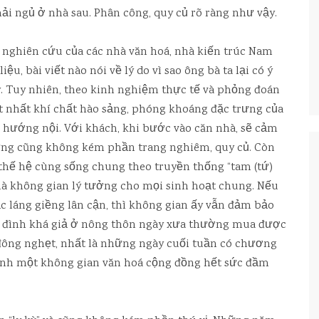
hải ngủ ở nhà sau. Phân công, quy củ rõ ràng như vậy.
nghiên cứu của các nhà văn hoá, nhà kiến trúc Nam
ệu, bài viết nào nói về lý do vì sao ông bà ta lại có ý
. Tuy nhiên, theo kinh nghiệm thực tế và phỏng đoán
ét nhất khí chất hào sảng, phóng khoáng đặc trưng của
 hướng nội. Với khách, khi bước vào căn nhà, sẽ cảm
ưng cũng không kém phần trang nghiêm, quy củ. Còn
 thế hệ cùng sống chung theo truyền thống “tam (tứ)
 là không gian lý tưởng cho mọi sinh hoạt chung. Nếu
 láng giềng lân cận, thì không gian ấy vẫn đảm bảo
ia đình khá giả ở nông thôn ngày xưa thường mua được
 đông nghẹt, nhất là những ngày cuối tuần có chương
thành một không gian văn hoá cộng đồng hết sức đầm