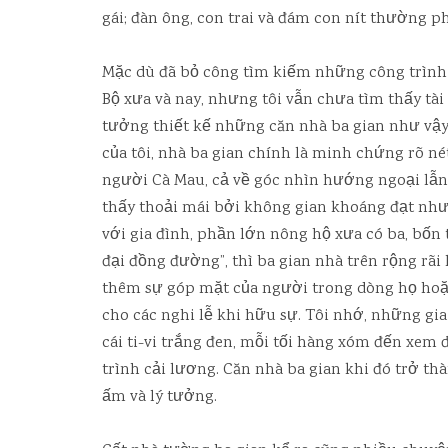
gái; đàn ông, con trai và đám con nít thường p
Mặc dù đã bỏ công tìm kiếm những công trình 
Bộ xưa và nay, nhưng tôi vẫn chưa tìm thấy tài li
tưởng thiết kế những căn nhà ba gian như vậy
của tôi, nhà ba gian chính là minh chứng rõ n
người Cà Mau, cả về góc nhìn hướng ngoại lẫn
thấy thoải mái bởi không gian khoáng đạt nh
với gia đình, phần lớn nông hộ xưa có ba, bốn
đại đồng đường”, thì ba gian nhà trên rộng rãi
thêm sự góp mặt của người trong dòng họ hoặc
cho các nghi lễ khi hữu sự. Tôi nhớ, những g
cái ti-vi trắng đen, mỗi tối hàng xóm đến xem
trình cải lương. Căn nhà ba gian khi đó trở 
ấm và lý tưởng.