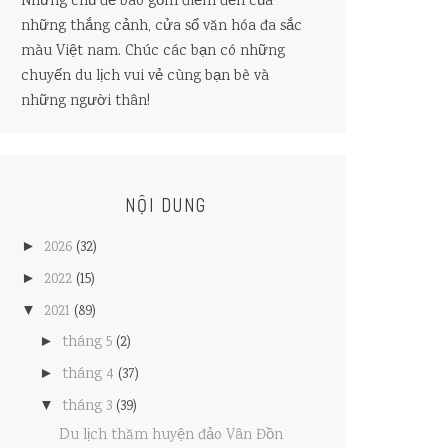
Những chủ đề bao gồm điểm đến của
những thắng cảnh, cửa sổ văn hóa đa sắc
màu Việt nam. Chúc các bạn có những
chuyến du lịch vui vẻ cùng bạn bè và
những người thân!
NỘI DUNG
►
2026
(32)
►
2022
(15)
▼
2021
(89)
►
tháng 5
(2)
►
tháng 4
(37)
▼
tháng 3
(39)
Du lịch thăm huyện đảo Vân Đồn