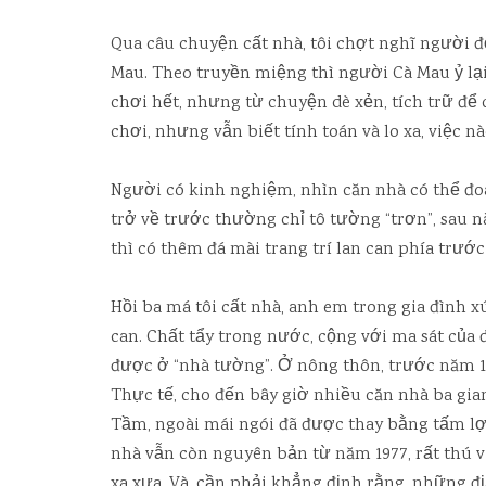
Qua câu chuyện cất nhà, tôi chợt nghĩ người đờ
Mau. Theo truyền miệng thì người Cà Mau ỷ lạ
chơi hết, nhưng từ chuyện dè xẻn, tích trữ để
chơi, nhưng vẫn biết tính toán và lo xa, việc nà
Người có kinh nghiệm, nhìn căn nhà có thể đoá
trở về trước thường chỉ tô tường “trơn”, sau
thì có thêm đá mài trang trí lan can phía trước
Hồi ba má tôi cất nhà, anh em trong gia đình x
can. Chất tẩy trong nước, cộng với ma sát của 
được ở “nhà tường”. Ở nông thôn, trước năm 19
Thực tế, cho đến bây giờ nhiều căn nhà ba gi
Tầm, ngoài mái ngói đã được thay bằng tấm lợ
nhà vẫn còn nguyên bản từ năm 1977, rất thú 
xa xưa. Và, cần phải khẳng định rằng, những 