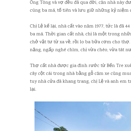
Ông Tòng và vợ đều đã qua đời, căn nhà này đư
cúng ba má, tổ tiên và lưu giữ những kỷ niệm c
Chị Lệ kể lại, nhà cất vào năm 1977, tức là đã 4
ba má. Thời gian cất nhà, chị là một trong nh
chở vật tư từ xa về, rồi lo ba bữa cơm cho thợ
nặng, ngấp nghé chìm, chị vừa chèo, vừa tát n
Thợ cất nhà được gia đình rước từ Bến Tre xu
cây cột cái trong nhà bằng gỗ căm xe cũng mu
tuy nhà cửa đã khang trang, chị Lệ và anh em 
lại.