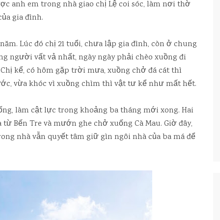
ợc anh em trong nhà giao chị Lệ coi sóc, làm nơi thờ
ủa gia đình.
4 năm. Lúc đó chị 21 tuổi, chưa lập gia đình, còn ở chung
ững người vất vả nhất, ngày ngày phải chèo xuồng đi
. Chị kể, có hôm gặp trời mưa, xuồng chở đá cát thì
ước, vừa khóc vì xuồng chìm thì vật tư kể như mất hết.
ống, làm cật lực trong khoảng ba tháng mới xong. Hai
a từ Bến Tre và mướn ghe chở xuống Cà Mau. Giờ đây,
trong nhà vẫn quyết tâm giữ gìn ngôi nhà của ba má để