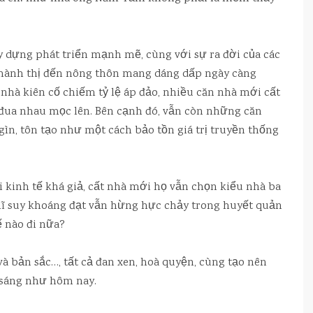
y dựng phát triển mạnh mẽ, cùng với sự ra đời của các
ừ thành thị đến nông thôn mang dáng dấp ngày càng
 nhà kiên cố chiếm tỷ lệ áp đảo, nhiều căn nhà mới cất
 đua nhau mọc lên. Bên cạnh đó, vẫn còn những căn
gìn, tôn tạo như một cách bảo tồn giá trị truyền thống
i kinh tế khá giả, cất nhà mới họ vẫn chọn kiểu nhà ba
ghĩ suy khoáng đạt vẫn hừng hực chảy trong huyết quản
ế nào đi nữa?
và bản sắc…, tất cả đan xen, hoà quyện, cùng tạo nên
 sáng như hôm nay.