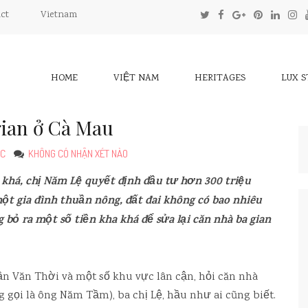
ct
Vietnam
HOME
VIỆT NAM
HERITAGES
LUX 
gian ở Cà Mau
ÚC
KHÔNG CÓ NHẬN XÉT NÀO
há, chị Năm Lệ quyết định đầu tư hơn 300 triệu
ột gia đình thuần nông, đất đai không có bao nhiêu
g bỏ ra một số tiền kha khá để sửa lại căn nhà ba gian
ần Văn Thời và một số khu vực lân cận, hỏi căn nhà
gọi là ông Năm Tầm), ba chị Lệ, hầu như ai cũng biết.