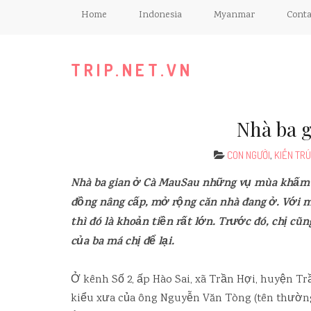
Home
Indonesia
Myanmar
Conta
TRIP.NET.VN
Nhà ba 
CON NGƯỜI
,
KIẾN TR
Nhà ba gian ở Cà MauSau những vụ mùa khấm k
đồng nâng cấp, mở rộng căn nhà đang ở. Với m
thì đó là khoản tiền rất lớn. Trước đó, chị cũn
của ba má chị để lại.
Ở kênh Số 2, ấp Hào Sai, xã Trần Hợi, huyện Tr
kiểu xưa của ông Nguyễn Văn Tòng (tên thường 