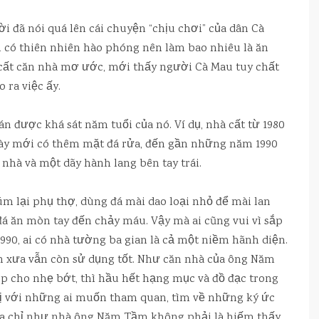
i đã nói quá lên cái chuyện “chịu chơi” của dân Cà
i có thiên nhiên hào phóng nên làm bao nhiêu là ăn
 cất căn nhà mơ ước, mới thấy người Cà Mau tuy chất
o ra việc ấy.
n được khá sát năm tuổi của nó. Ví dụ, nhà cất từ 1980
 này mới có thêm mặt đá rửa, đến gần những năm 1990
 nhà và một dãy hành lang bên tay trái.
úm lại phụ thợ, dùng đá mài dao loại nhỏ để mài lan
đá ăn mòn tay đến chảy máu. Vậy mà ai cũng vui vì sắp
90, ai có nhà tường ba gian là cả một niềm hãnh diện.
an xưa vẫn còn sử dụng tốt. Như căn nhà của ông Năm
p cho nhẹ bớt, thì hầu hết hạng mục và đồ đạc trong
vị với những ai muốn tham quan, tìm về những ký ức
địa chỉ như nhà ông Năm Tầm không phải là hiếm thấy